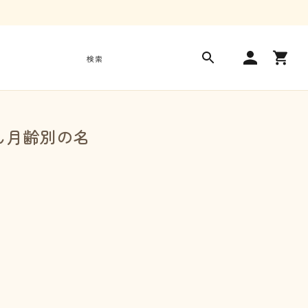
ロ
カ
グ
ー
検索
イ
ト
ン
ん月齢別の名