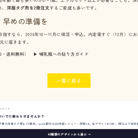
年齢で最も多いのが0〜1歳。上下10セット以上が必要なことも。洋
め、
洋服タグ用を2冊注文
するご家庭も多いです。
・早めの準備を
を目指すなら、2026年10〜11月に保活・申込。内定後すぐ（12月）
手元に届きます。
500・送料無料）
▶ 哺乳瓶への貼り方ガイド
一覧に戻る
ルブック
ついでに終わらせませんか？
の洋服タグ用など5素材。minne累計16,000件超レビュー・評価4.9。全デザイン¥1,580・2冊以上で送
40種類のデザインから選ぶ →