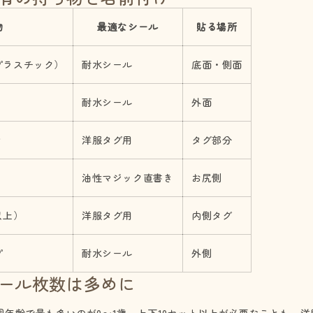
物
最適なシール
貼る場所
プラスチック）
耐水シール
底面・側面
耐水シール
外面
き
洋服タグ用
タグ部分
油性マジック直書き
お尻側
以上）
洋服タグ用
内側タグ
プ
耐水シール
外側
シール枚数は多めに