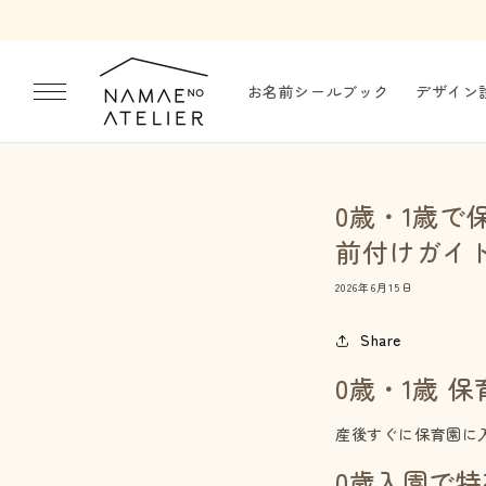
コンテ
ンツに
進む
お名前シールブック
デザイン
0歳・1歳
前付けガイ
2026年6月15日
Share
0歳・1歳 
産後すぐに保育園に
0歳入園で