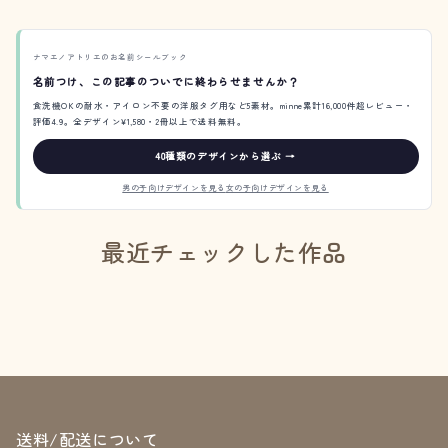
ナマエノアトリエのお名前シールブック
名前つけ、この記事のついでに終わらせませんか？
食洗機OKの耐水・アイロン不要の洋服タグ用など5素材。minne累計16,000件超レビュー・
評価4.9。全デザイン¥1,580・2冊以上で送料無料。
40種類のデザインから選ぶ →
男の子向けデザインを見る
女の子向けデザインを見る
最近チェックした作品
送料/配送について