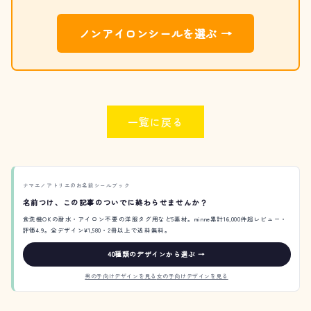
ノンアイロンシールを選ぶ →
一覧に戻る
ナマエノアトリエのお名前シールブック
名前つけ、この記事のついでに終わらせませんか？
食洗機OKの耐水・アイロン不要の洋服タグ用など5素材。minne累計16,000件超レビュー・
評価4.9。全デザイン¥1,580・2冊以上で送料無料。
40種類のデザインから選ぶ →
男の子向けデザインを見る
女の子向けデザインを見る