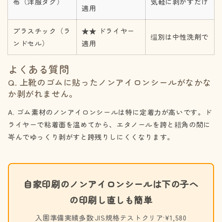
布（洋服タグ）
気軽に剥がすだけ
適用
プラスチック（ラ
★★ ドライヤー
缊別は中性洗剤で
ンドセル）
適用
よくある質問
Q. 上靴のゴムに貼ったノンアイロンシールがなかな
か剥がれません。
A. ゴム素材のノンアイロンシールは特に定着力が高いです。ド
ライヤーで粘着面を温めてから、エタノールを跨と耤角の間に
岑んでゆっくり剥がすと跨残りしにくくなります。
自家印刷のノンアイロンシールは下の子へ
の印刷し直しも簡単
入園準備実績多数·JIS規格テストクリア·¥1,580