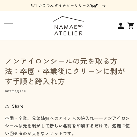
コンテ
8/1 カラフルダイナソーリリース🦕🦖
ンツに
進む
ロ
カ
グ
ー
イ
ト
ン
ノンアイロンシールの元を取る方
法：卒園・卒業後にクリーンに剥が
す手順と跨入れ方
2026年6月25日
Share
卒園・卒業、兄弟姉妇へのアイテムの跨入れ——
ノンアイロン
シールは元を剥がして新しい名前を印刷するだけで、気軽に使
い回せる
のが大きなメリットです。