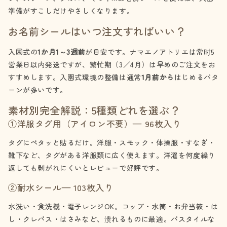
準備がすこしだけやさしくなります。
お名前シールはいつ注文すればいい？
入園式の
1か月1～3週前
が目安です。ナマエノアトリエは常时5
営業日以内発送ですが、繁忙期（3／4月）は早めのご注文をお
すすめします。入園式環境の整備は通常
1月前から
はじめるパタ
ーンが多いです。
素材別完全解説：5種類どれを選ぶ？
①洋服タグ用（アイロン不要）— 96枚入り
タグにペタッと貼るだけ。洋服・スモック・体操服・すなぎ・
靴下など、タグがある洋服類に広く使えます。洋濯を何度繰り
返しても剥がれにくいとレビューで好評です。
②耐水シール— 103枚入り
水洗い・食洗機・電子レンジOK。コップ・水筒・お弁当筱・は
し・クレパス・はさみなど、溃れるものに最適。パスタイルな