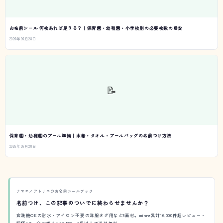
お名前シール 何枚あれば足りる？｜保育園・幼稚園・小学校別の必要枚数の目安
2026年06月28日
📝
保育園・幼稚園のプール準備｜水着・タオル・プールバッグの名前つけ方法
2026年06月28日
ナマエノアトリエのお名前シールブック
名前つけ、この記事のついでに終わらせませんか？
食洗機OKの耐水・アイロン不要の洋服タグ用など5素材。minne累計16,000件超レビュー・
評価4.9。全デザイン¥1,580・2冊以上で送料無料。