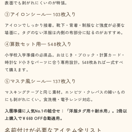
表面でも剥がれにくいのが特張。
③アイロンシール— 103枚入り
アイロンでしっかり接着。靴下・背着・制服など強度が必要な
場面に。タグのない洋服は内側の布部分に貼るのがおすすめ。
④算数セット用— 548枚入り
小学校入学準備の必須品。おはじき・ブロック・計算カード・
時計なド小さなパーツに合う専用設計。548枚あれば一式すべ
て購えます。
⑤マステ風シール— 137枚入り
マスキングテープと同じ素材。エンピツ・クレパスの細いもの
にも剥がれにくい。食洗機・電子レンジ対応。
入園準備に人気No.1の組合せ：「洋服タグ用＋耐水用」。2冊以
上購入で￥660 OFF自動適用。
名前付けが必要なアイテム全リスト