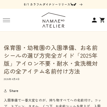
コンテ
8/1 カラフルダイナソーリリース🦕🦖
ンツに
進む
ロ
カ
グ
ー
イ
ト
ン
保育園・幼稚園の入園準備、お名前
シールの選び方完全ガイド「2025年
版」アイロン不要・耐水・食洗機対
応の全アイテム名前付け方法
2026年4月4日
Share
入園準備で一番大変なのが、持ち物すべてへの名前付け。コッ
プ、スプーン、タオル、くつ下…お名前シールを使えば、入園