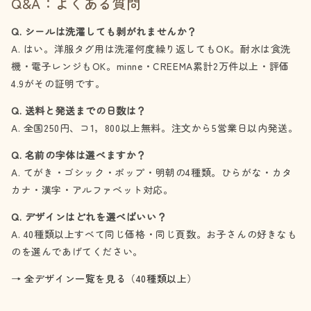
Q&A：よくある質問
Q. シールは洗濯しても剥がれませんか？
A. はい。洋服タグ用は洗濯何度繰り返してもOK。耐水は食洗
機・電子レンジもOK。minne・CREEMA累計2万件以上・評価
4.9がその証明です。
Q. 送料と発送までの日数は？
A. 全国250円、コ1，800以上無料。注文から5営業日以内発送。
Q. 名前の字体は選べますか？
A. てがき・ゴシック・ポップ・明朝の4種類。ひらがな・カタ
カナ・漢字・アルファベット対応。
Q. デザインはどれを選べばいい？
A. 40種類以上すべて同じ価格・同じ頁数。お子さんの好きなも
のを選んであげてください。
→
全デザイン一覧を見る（40種類以上）