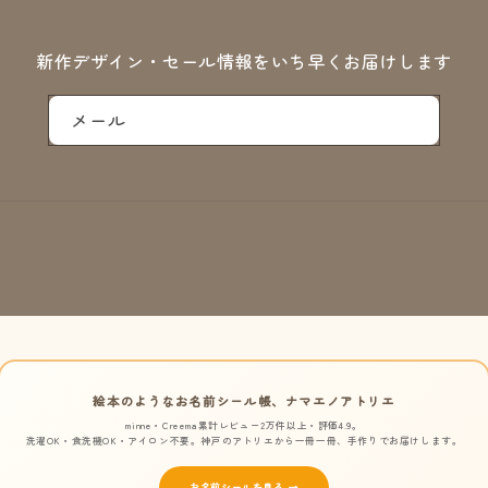
新作デザイン・セール情報をいち早くお届けします
メール
絵本のようなお名前シール帳、ナマエノアトリエ
minne・Creema累計レビュー2万件以上・評価4.9。
洗濯OK・食洗機OK・アイロン不要。神戸のアトリエから一冊一冊、手作りでお届けします。
お名前シールを見る →