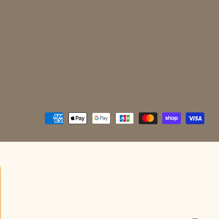
決
済
方
法