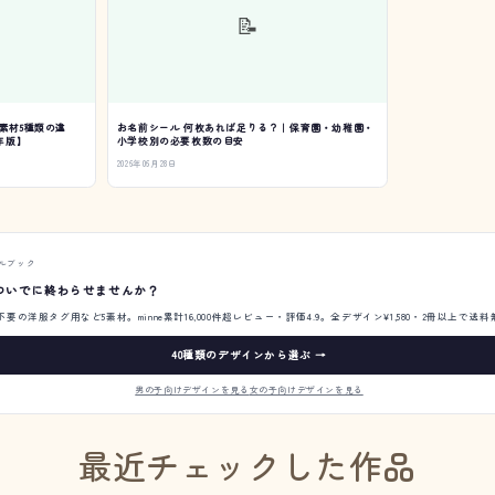
📝
素材5種類の違
お名前シール 何枚あれば足りる？｜保育園・幼稚園・
年版】
小学校別の必要枚数の目安
2026年06月28日
ルブック
ついでに終わらせませんか？
の洋服タグ用など5素材。minne累計16,000件超レビュー・評価4.9。全デザイン¥1,580・2冊以上で送
40種類のデザインから選ぶ →
男の子向けデザインを見る
女の子向けデザインを見る
最近チェックした作品