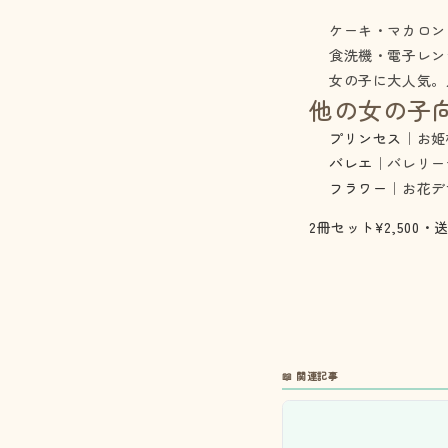
ケーキ・マカロン
食洗機・電子レン
女の子に大人気。
他の女の子
プリンセス
｜お姫
バレエ
｜バレリー
フラワー
｜お花デ
2冊セット¥2,500・
📖 関連記事