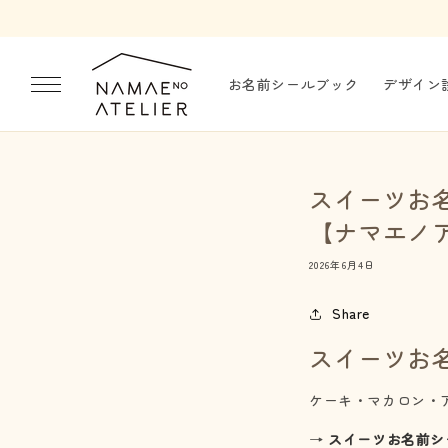
コンテ
ンツに
進む
お名前シールブック
デザイン
スイーツお
【ナマエノ
2026年6月4日
Share
スイーツお
ケーキ・マカロン・
→
スイーツお名前シール