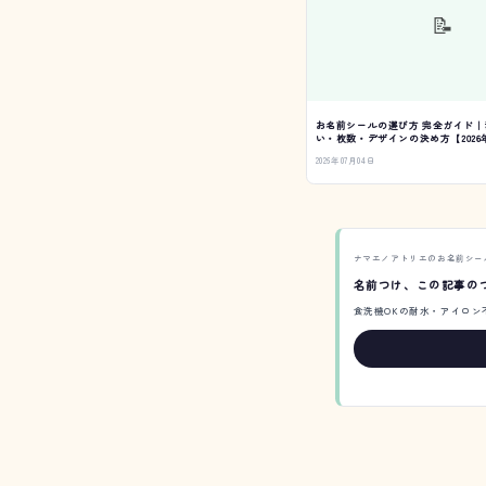
📝
お名前シールの選び方 完全ガイド｜
い・枚数・デザインの決め方【2026
2026年07月04日
ナマエノアトリエのお名前シー
名前つけ、この記事の
食洗機OKの耐水・アイロン不要