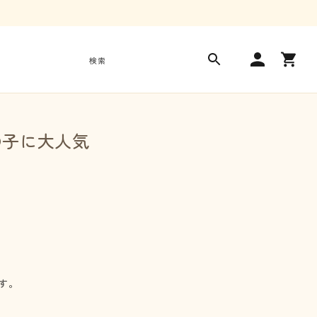
ロ
カ
グ
ー
検索
イ
ト
ン
の子に大人気
す。