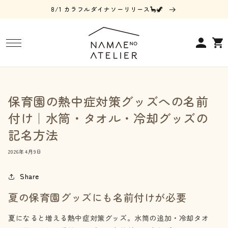
コンテ
8/1 カラフルダイナソーリリース🦕🦖
ンツに
進む
ロ
カ
グ
ー
イ
ト
ン
保育園の熱中症対策グッズへの名前
付け｜水筒・タオル・冷却グッズの
記名方法
2026年4月9日
Share
夏の保育園グッズにも名前付けが必要
夏になると増える熱中症対策グッズ。水筒の追加・冷却タオ