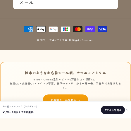
メール
決
済
方
© 2026,
ナマエノアトリエ
. All Rights Reserved.
法
絵本のようなお名前シール帳、ナマエノアトリエ
minne・Creema累計レビュー2万件以上・評価4.9。
洗濯OK・食洗機OK・アイロン不要。神戸のアトリエから一冊一冊、手作りでお届けしま
す。
お名前シールを見る →
お名前シールブック（全デザイン）
×
デザインを見る
全国送料250円 / ¥1,800以上で無料
¥1,580・2冊以上で送料無料