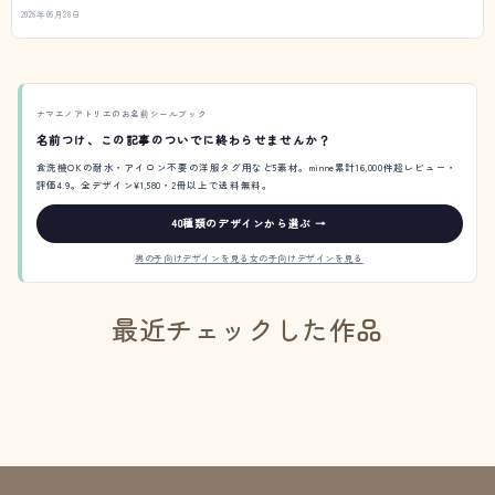
2026年06月28日
ナマエノアトリエのお名前シールブック
名前つけ、この記事のついでに終わらせませんか？
食洗機OKの耐水・アイロン不要の洋服タグ用など5素材。minne累計16,000件超レビュー・
評価4.9。全デザイン¥1,580・2冊以上で送料無料。
40種類のデザインから選ぶ →
男の子向けデザインを見る
女の子向けデザインを見る
最近チェックした作品