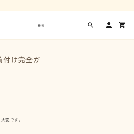
ロ
カ
グ
ー
検索
イ
ト
ン
前付け完全ガ
は大変です。