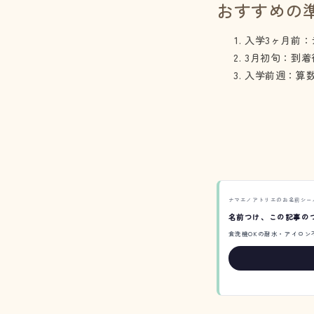
おすすめの
入学3ヶ月前
3月初旬：到
入学前週：算
ナマエノアトリエのお名前シー
名前つけ、この記事の
食洗機OKの耐水・アイロン不要