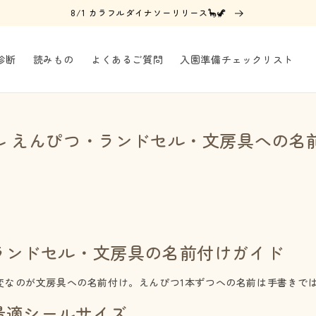
8/1 カラフルダイナソーリリース🦕🦖
診断
読みもの
よくあるご質問
入園準備チェックリスト
ル えんぴつ・ランドセル・文房具への名
ランドセル・文房具の名前付けガイド
変なのが文房具への名前付け。えんぴつ1本ずつへの名前は手書きで
最適シールサイズ