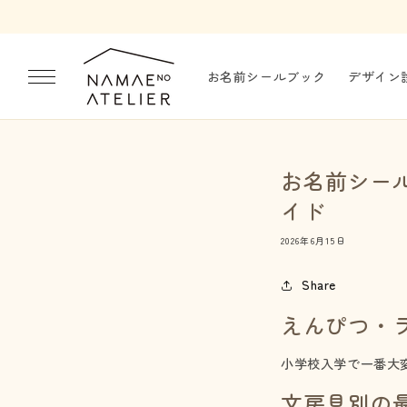
コンテ
ンツに
進む
お名前シールブック
デザイン
お名前シー
イド
2026年6月15日
Share
えんぴつ・
小学校入学で一番大
文房具別の