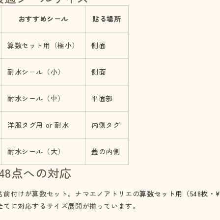
おすすめシール
貼る場所
算数セット用（極小）
側面
耐水シール（小）
側面
耐水シール（中）
平面部
洋服タグ用 or 耐水
内側タグ
耐水シール（大）
蓋の内側
48点への対応
名前付けが算数セット。ナマエノアトリエの
算数セット用（548枚・¥1
全てに対応するサイズ展開が揃っています。