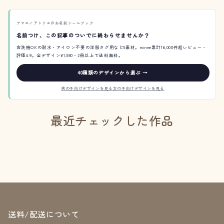
ナマエノアトリエのお名前シールブック
名前つけ、この記事のついでに終わらせませんか？
食洗機OKの耐水・アイロン不要の洋服タグ用など5素材。minne累計16,000件超レビュー・
評価4.9。全デザイン¥1,580・2冊以上で送料無料。
40種類のデザインから選ぶ →
男の子向けデザインを見る
女の子向けデザインを見る
最近チェックした作品
送料/配送について