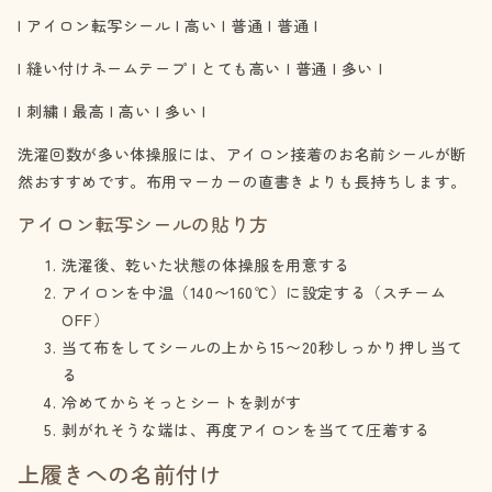
| アイロン転写シール | 高い | 普通 | 普通 |
| 縫い付けネームテープ | とても高い | 普通 | 多い |
| 刺繍 | 最高 | 高い | 多い |
洗濯回数が多い体操服には、アイロン接着のお名前シールが断
然おすすめです。布用マーカーの直書きよりも長持ちします。
アイロン転写シールの貼り方
洗濯後、乾いた状態の体操服を用意する
アイロンを中温（140〜160℃）に設定する（スチーム
OFF）
当て布をしてシールの上から15〜20秒しっかり押し当て
る
冷めてからそっとシートを剥がす
剥がれそうな端は、再度アイロンを当てて圧着する
上履きへの名前付け